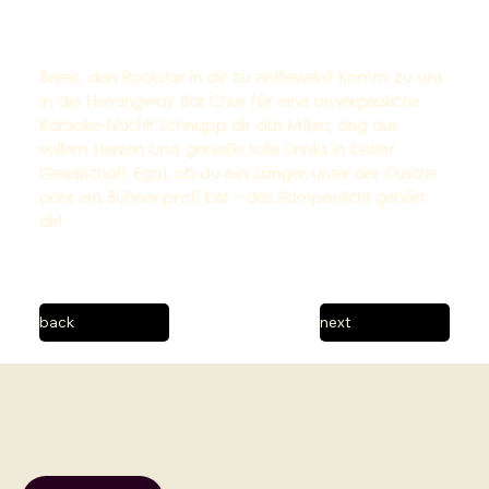
Bereit, den Rockstar in dir zu entfesseln? Komm zu uns
in die Hemingway Bar Chur für eine unvergessliche
Karaoke-Nacht! Schnapp dir das Mikro, sing aus
vollem Herzen und genieße tolle Drinks in bester
Gesellschaft. Egal, ob du ein Sänger unter der Dusche
oder ein Bühnenprofi bist – das Rampenlicht gehört
dir!
back
next