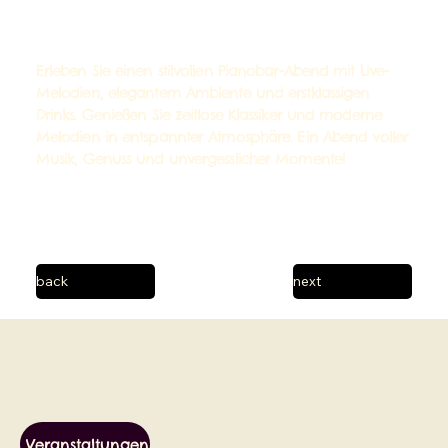
Erleben Sie einen stilvollen Pianobar-Abend mit Live-
Melodien, elegantem Ambiente und erstklassigen
Drinks. Genießen Sie zeitlose Klassiker und moderne
Melodien in entspannter Atmosphäre. Ein Abend voller
Musik, Genuss und unvergesslicher Momente!
back
next
Veranstaltungen