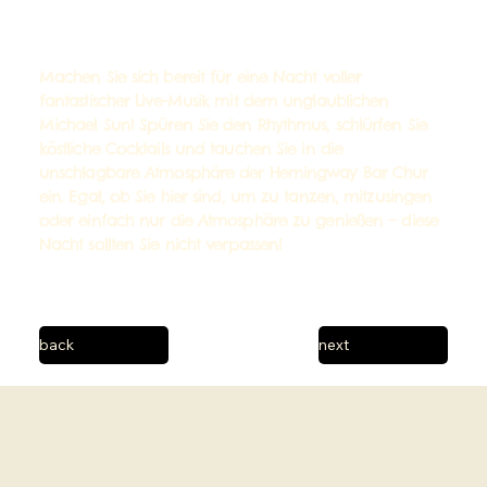
Machen Sie sich bereit für eine Nacht voller
fantastischer Live-Musik mit dem unglaublichen
Michael Sun! Spüren Sie den Rhythmus, schlürfen Sie
köstliche Cocktails und tauchen Sie in die
unschlagbare Atmosphäre der Hemingway Bar Chur
ein. Egal, ob Sie hier sind, um zu tanzen, mitzusingen
oder einfach nur die Atmosphäre zu genießen – diese
Nacht sollten Sie nicht verpassen!
back
next