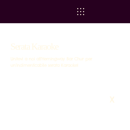
Serata Karaoke
Unitevi a noi all'Hemingway Bar Chur per
un'indimenticabile serata Karaoke!
X