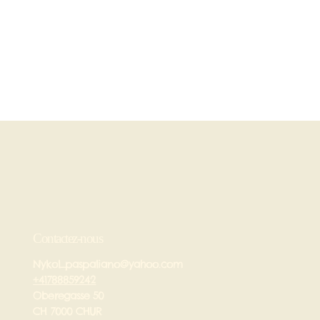
Contactez-nous
Nykol_paspaliano@yahoo.com
+41788859242
Oberegasse 50
CH 7000 CHUR