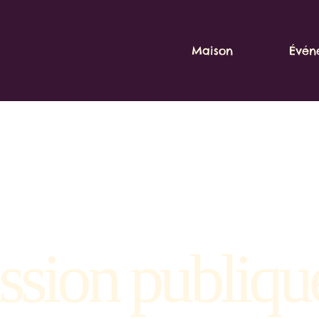
Maison
Évén
ssion publiqu